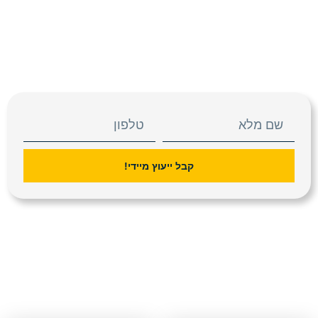
קבל ייעוץ מיידי!